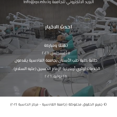
البريد الالكتروني للجامعة info@qu.edu.iq
احدث الاخبار
تهنئة ومباركة
٧ أغسطس، ٢٠٢٦
طلبة كلية طب الأسنان بجامعة القادسية يقدمون
الخدمات لزائري أربعينية الإمام الحسين (عليه السلام) .
٢٨ يوليو، ٢٠٢٦
© جميع الحقوق محفوظة (جامعة القادسية - مركز الحاسبة ٢٠٢٤)