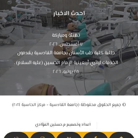
احدث الاخبار
تهنئة ومباركة
٧ أغسطس، ٢٠٢٦
طلبة كلية طب الأسنان بجامعة القادسية يقدمون
الخدمات لزائري أربعينية الإمام الحسين (عليه السلام) .
٢٨ يوليو، ٢٠٢٦
© جميع الحقوق محفوظة (جامعة القادسية - مركز الحاسبة ٢٠٢٤)
اعداد وتصميم م.حسنين الفؤادي