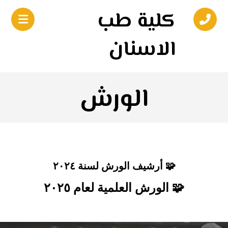
كلية طب
الاسنان
الورش
🧩 أرشيف الورش لسنة ٢٠٢٤
🧩 الورش العلمية لعام ٢٠٢٥