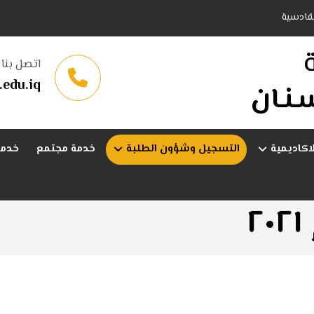
لقادسية
اتصل بنا
edu.iq
ـنـان
لاكاديمية
التسجيل وشؤون الطلبة
خدمة مجتمع
خدما
٢