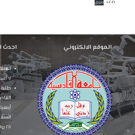
٢٠٢١-١
تنزيل
الموقع الالكتروني
احدث ال
تهنئة 
٧ أغسطس، ٢٠٢٦
طلبة 
القادس
أربعين
السلام
٢٨ يوليو، ٢٠٢٦