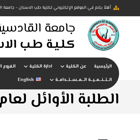
أهلاً بكم في الموقع الإلكتروني لكلية طب الاسنان - جامعة ا
جامعة القادسية
كـلـيـة طـب الاس
الرئيسية
عن الكلية
ادارة الكلية
الفروع ا
الــتــنــمــيــة الــمــســتــدامــة
English
الطلبة الأوائل لعام ٠٢١