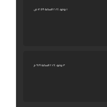
١ يونيو، ٢٠٢٤ الساعة ١٢:٥٩ ص
٣ يونيو، ٢٠٢٤ الساعة ٩:١٩ م