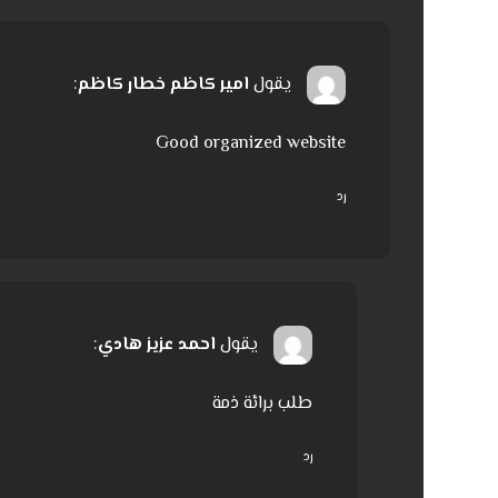
يقول
امير كاظم خطار كاظم
:
Good organized website
رد
يقول
احمد عزيز هادي
:
طلب برائة ذمة
رد