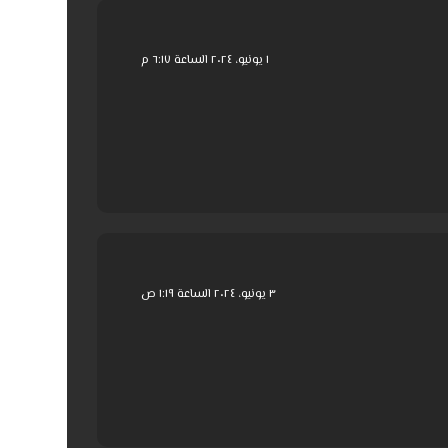
١ يونيو، ٢٠٢٤ الساعة ٦:١٧ م
٣ يونيو، ٢٠٢٤ الساعة ١:١٩ ص