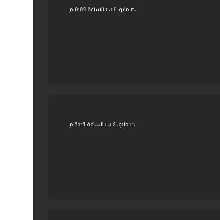
٣٠ مايو، ٢٠٢٤ الساعة ٥:٥٩ م
٣٠ مايو، ٢٠٢٤ الساعة ٩:٣٩ م