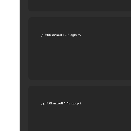
٣٠ مايو، ٢٠٢٤ الساعة ٩:٥٥ م
٤ يونيو، ٢٠٢٤ الساعة ٩:٥١ ص