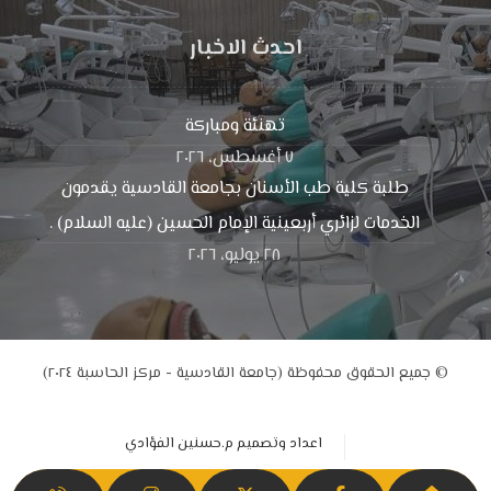
احدث الاخبار
تهنئة ومباركة
٧ أغسطس، ٢٠٢٦
طلبة كلية طب الأسنان بجامعة القادسية يقدمون
الخدمات لزائري أربعينية الإمام الحسين (عليه السلام) .
٢٨ يوليو، ٢٠٢٦
© جميع الحقوق محفوظة (جامعة القادسية - مركز الحاسبة ٢٠٢٤)
اعداد وتصميم م.حسنين الفؤادي