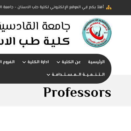
أهلاً بكم في الموقع الإلكتروني لكلية طب الاسنان - جامعة ا
جامعة القادسية
كـلـيـة طـب الاس
الرئيسية
عن الكلية
ادارة الكلية
الفروع ا
الــتــنــمــيــة الــمــســتــدامــة
Professors