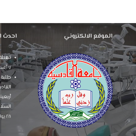
الموقع الالكتروني
احدث ال
تهنئة 
٧ أغسطس، ٢٠٢٦
طلبة 
القادس
أربعين
السلام
٢٨ يوليو، ٢٠٢٦